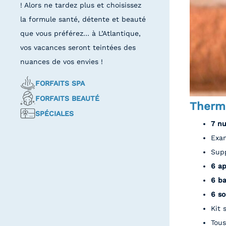
! Alors ne tardez plus et choisissez
la formule santé, détente et beauté
que vous préférez… à L’Atlantique,
vos vacances seront teintées des
nuances de vos envies !
FORFAITS SPA
FORFAITS BEAUTÉ
Therma
SPÉCIALES
7 n
Exam
Supp
6 ap
6 ba
6 so
Kit 
Tous