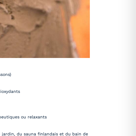
ssons)
tioxydants
peutiques ou relaxants
e jardin, du sauna finlandais et du bain de