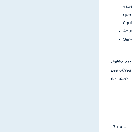
vape
que 
équi
Aqu
Serv
L’offre es
Les offres
en cours.
7 nuits