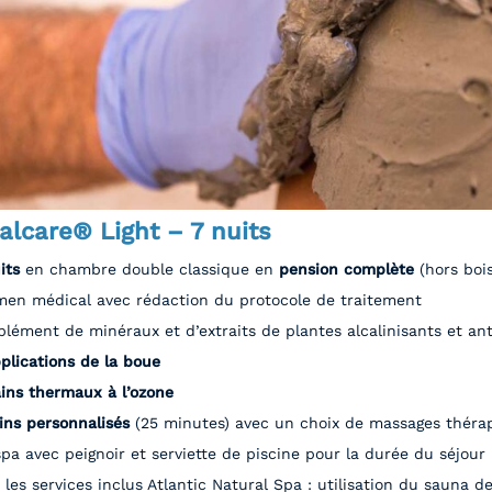
lcare® Light – 7 nuits
uits
en chambre double classique en
pension complète
(hors boi
en médical avec rédaction du protocole de traitement
lément de minéraux et d’extraits de plantes alcalinisants et an
plications de la boue
ins thermaux à l’ozone
ins personnalisés
(25 minutes) avec un choix de massages théra
spa avec peignoir et serviette de piscine pour la durée du séjour
 les services inclus Atlantic Natural Spa : utilisation du sauna d