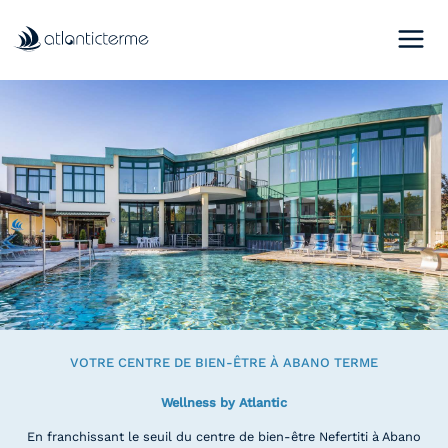
Aller
au
contenu
VOTRE CENTRE DE BIEN-ÊTRE À ABANO TERME
Wellness by Atlantic
En franchissant le seuil du centre de bien-être Nefertiti à Abano