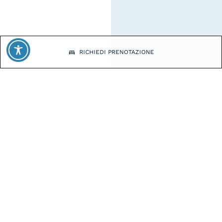
RICHIEDI PRENOTAZIONE
Facebook
Instagram
INDIRIZZO
Via Monteortone, 66 - 35031 Abano Terme (PD)