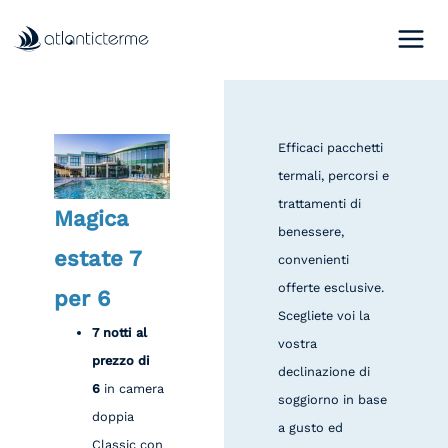
Vai
al
contenuto
Efficaci pacchetti
termali, percorsi e
trattamenti di
Magica
benessere,
estate 7
convenienti
offerte esclusive.
per 6
Scegliete voi la
7 notti al
vostra
prezzo di
declinazione di
6
in camera
soggiorno in base
doppia
a gusto ed
Classic con