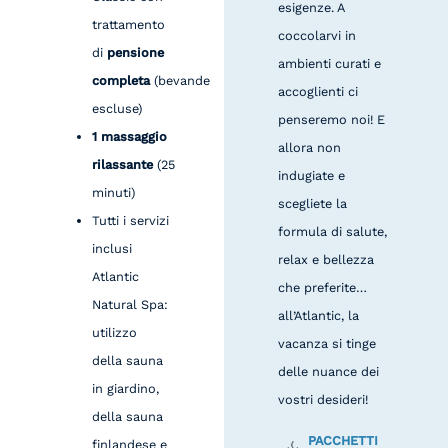
esigenze. A
trattamento
coccolarvi in
di
pensione
ambienti curati e
completa
(bevande
accoglienti ci
escluse)
penseremo noi! E
1 massaggio
allora non
rilassante
(25
indugiate e
minuti)
scegliete la
Tutti i servizi
formula di salute,
inclusi
relax e bellezza
Atlantic
che preferite…
Natural Spa:
all’Atlantic, la
utilizzo
vacanza si tinge
della sauna
delle nuance dei
in giardino,
vostri desideri!
della sauna
PACCHETTI
finlandese e