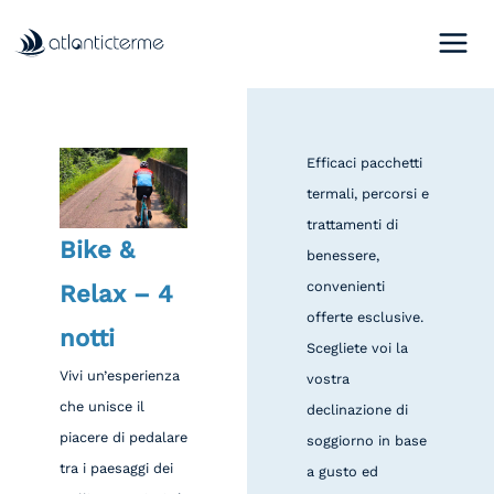
Vai
al
contenuto
Efficaci pacchetti
termali, percorsi e
trattamenti di
Bike &
benessere,
convenienti
Relax – 4
offerte esclusive.
notti
Scegliete voi la
Vivi un’esperienza
vostra
che unisce il
declinazione di
piacere di pedalare
soggiorno in base
tra i paesaggi dei
a gusto ed