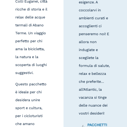
Colli Euganei, città
esigenze. A
ricche di storia e il
coccolarvi in
relax delle acque
ambienti curati e
termali di Abano
accoglienti ci
Terme. Un viaggio
penseremo noi! E
perfetto per chi
allora non
ama la bicicletta,
indugiate e
la natura e la
scegliete la
scoperta di luoghi
formula di salute,
suggestivi.
relax e bellezza
che preferite…
Questo pacchetto
all’Atlantic, la
è ideale per chi
vacanza si tinge
desidera unire
delle nuance dei
sport e cultura,
vostri desideri!
per i cicloturisti
che amano
PACCHETTI