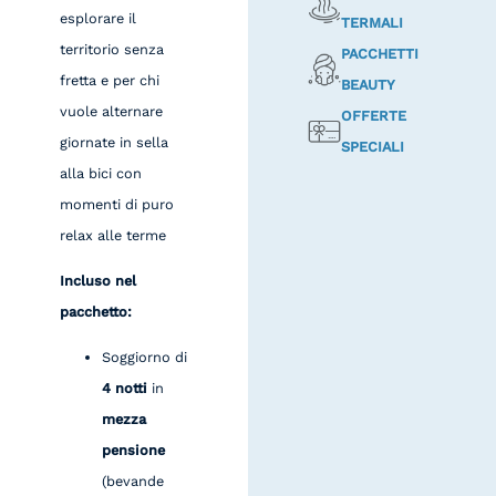
esplorare il
TERMALI
territorio senza
PACCHETTI
fretta e per chi
BEAUTY
vuole alternare
OFFERTE
giornate in sella
SPECIALI
alla bici con
momenti di puro
relax alle terme
Incluso nel
pacchetto:
Soggiorno di
4 notti
in
mezza
pensione
(bevande