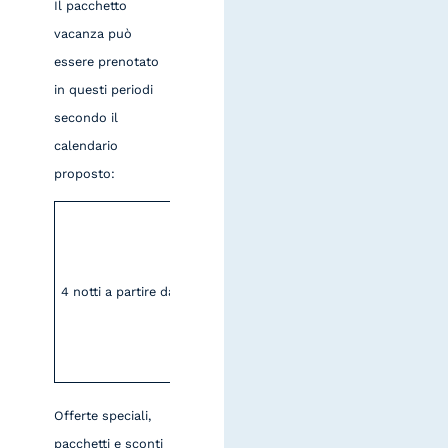
Il pacchetto
vacanza può
essere prenotato
in questi periodi
secondo il
calendario
proposto:
12.04 – 16.04
10.05 – 14.05
07.06 – 07.06
4 notti a partire da € 584
23.08 – 27.08
13.09 – 17.09
04.10 – 08.10
Offerte speciali,
pacchetti e sconti