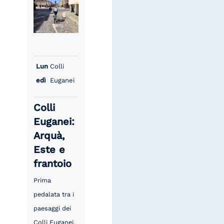
Lun
Colli
edì
Euganei
Colli
Euganei:
Arquà,
Este e
frantoio
Prima
pedalata tra i
paesaggi dei
Colli Euganei,