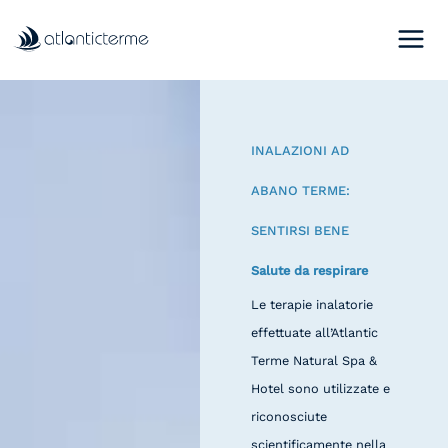
Vai
al
contenuto
INALAZIONI AD
ABANO TERME:
SENTIRSI BENE
Salute da respirare
Le terapie inalatorie
effettuate all’Atlantic
Terme Natural Spa &
Hotel sono utilizzate e
riconosciute
scientificamente nella