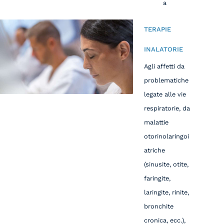
a
TERAPIE
INALATORIE
Agli affetti da
problematiche
legate alle vie
respiratorie, da
malattie
otorinolaringoi
atriche
(sinusite, otite,
faringite,
laringite, rinite,
bronchite
cronica, ecc.),