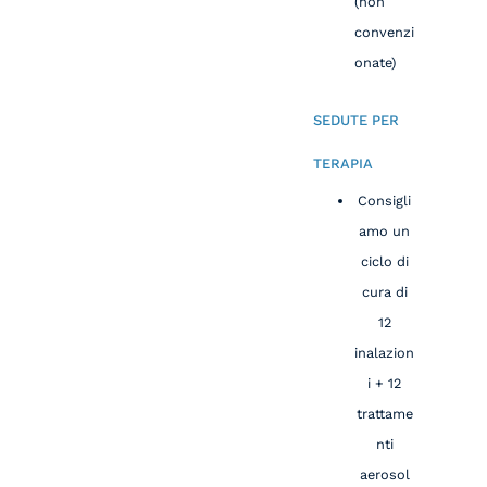
(non
convenzi
onate)
SEDUTE PER
TERAPIA
Consigli
amo un
ciclo di
cura di
12
inalazion
i + 12
trattame
nti
aerosol